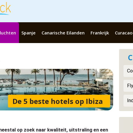
luchten
Spanje
Canarische Eilanden
Frankrijk
Curacao
C
Co
Fly
De 5 beste hotels op Ibiza
In
meestal op zoek naar kwaliteit, uitstraling en een