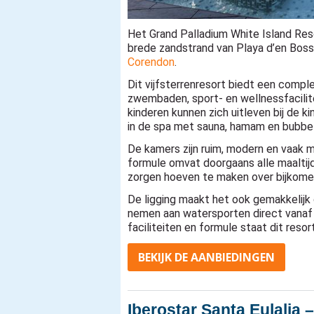
Het Grand Palladium White Island Resor
brede zandstrand van Playa d’en Bos
Corendon
.
Dit vijfsterrenresort biedt een compl
zwembaden, sport- en wellnessfacilitei
kinderen kunnen zich uitleven bij de k
in de spa met sauna, hamam en bubbe
De kamers zijn ruim, modern en vaak m
formule omvat doorgaans alle maaltij
zorgen hoeven te maken over bijkome
De ligging maakt het ook gemakkelijk 
nemen aan watersporten direct vanaf 
faciliteiten en formule staat dit reso
BEKIJK DE AANBIEDINGEN
Iberostar Santa Eulalia –