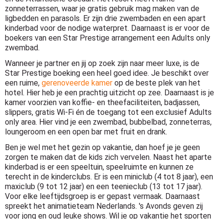
zonneterrassen, waar je gratis gebruik mag maken van de
ligbedden en parasols. Er zijn drie zwembaden en een apart
kinderbad voor de nodige waterpret. Daarnaast is er voor de
boekers van een Star Prestige arrangement een Adults only
zwembad.
Wanneer je partner en jij op zoek zijn naar meer luxe, is de
Star Prestige boeking een heel goed idee. Je beschikt over
een ruime,
gerenoveerde kamer
op de beste plek van het
hotel. Hier heb je een prachtig uitzicht op zee. Daarnaast is je
kamer voorzien van koffie- en theefaciliteiten, badjassen,
slippers, gratis Wi-Fi én de toegang tot een exclusief Adults
only area. Hier vind je een zwembad, bubbelbad, zonneterras,
loungeroom en een open bar met fruit en drank.
Ben je wel met het gezin op vakantie, dan hoef je je geen
zorgen te maken dat de kids zich vervelen. Naast het aparte
kinderbad is er een speeltuin, speelruimte en kunnen ze
terecht in de kinderclubs. Er is een miniclub (4 tot 8 jaar), een
maxiclub (9 tot 12 jaar) en een teenieclub (13 tot 17 jaar).
Voor elke leeftijdsgroep is er gepast vermaak. Daarnaast
spreekt het animatieteam Nederlands. 's Avonds geven zij
voor jong en oud leuke shows. Wil je op vakantie het sporten