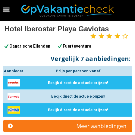
Vakantie 2026 boeken
Hotel Iberostar Playa Gaviotas
4
sterren
Canarische Eilanden
Fuerteventura
Vergelijk
7 aanbiedingen:
Aanbieder
Prijs per persoon vanaf
Bekijk direct de actuele prijzen!
Bekijk direct de actuele prijzen!
Bekijk direct de actuele prijzen!
Meer aanbiedingen