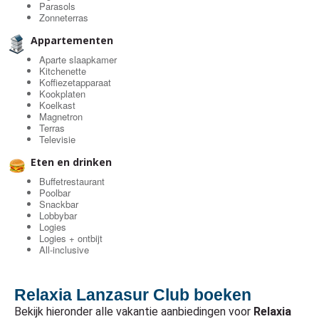
Parasols
Zonneterras
Appartementen
Aparte slaapkamer
Kitchenette
Koffiezetapparaat
Kookplaten
Koelkast
Magnetron
Terras
Televisie
Eten en drinken
Buffetrestaurant
Poolbar
Snackbar
Lobbybar
Logies
Logies + ontbijt
All-inclusive
Relaxia Lanzasur Club boeken
Bekijk hieronder alle vakantie aanbiedingen voor
Relaxia