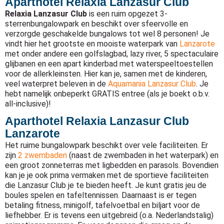
Aparthotel Relaxia Lanzasur Club
Relaxia Lanzasur Club
is een ruim opgezet 3-
sterrenbungalowpark en beschikt over sfeervolle en
verzorgde geschakelde bungalows tot wel 8 personen! Je
vindt hier het grootste en mooiste waterpark van
Lanzarote
met onder andere een golfslagbad, lazy river, 5 spectaculaire
glijbanen en een apart kinderbad met waterspeeltoestellen
voor de allerkleinsten. Hier kan je, samen met de kinderen,
veel waterpret beleven in de
Aquamania Lanzasur Club
. Je
hebt namelijk onbeperkt GRATIS entree (als je boekt o.b.v.
all-inclusive)!
Aparthotel Relaxia Lanzasur Club
Lanzarote
Het ruime bungalowpark beschikt over vele faciliteiten. Er
zijn
2 zwembaden
(naast de zwembaden in het waterpark) en
een groot zonneterras met ligbedden en parasols. Bovendien
kan je je ook prima vermaken met de sportieve faciliteiten
die Lanzasur Club je te bieden heeft. Je kunt gratis jeu de
boules spelen en tafeltennissen. Daarnaast is er tegen
betaling fitness, minigolf, tafelvoetbal en biljart voor de
liefhebber. Er is tevens een uitgebreid (o.a. Nederlandstalig)