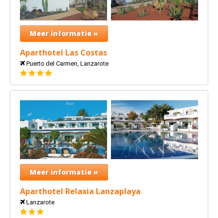
Meer informatie »
Aparthotel Las Costas
Puerto del Carmen, Lanzarote
4
sterren
Meer informatie »
Aparthotel Relaxia Lanzaplaya
Lanzarote
3
sterren