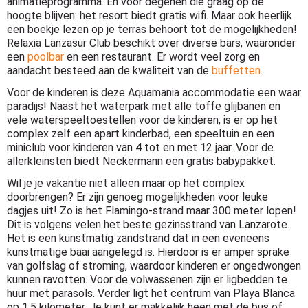
animatieprogramma. En voor degenen die graag op de
hoogte blijven: het resort biedt gratis wifi. Maar ook heerlijk
een boekje lezen op je terras behoort tot de mogelijkheden!
Relaxia Lanzasur Club beschikt over diverse bars, waaronder
een
poolbar
en een restaurant. Er wordt veel zorg en
aandacht besteed aan de kwaliteit van de
buffetten
.
Voor de kinderen is deze Aquamania accommodatie een waar
paradijs! Naast het waterpark met alle toffe glijbanen en
vele waterspeeltoestellen voor de kinderen, is er op het
complex zelf een apart kinderbad, een speeltuin en een
miniclub voor kinderen van 4 tot en met 12 jaar. Voor de
allerkleinsten biedt Neckermann een gratis babypakket.
Wil je je vakantie niet alleen maar op het complex
doorbrengen? Er zijn genoeg mogelijkheden voor leuke
dagjes uit! Zo is het Flamingo-strand maar 300 meter lopen!
Dit is volgens velen het beste gezinsstrand van Lanzarote.
Het is een kunstmatig zandstrand dat in een eveneens
kunstmatige baai aangelegd is. Hierdoor is er amper sprake
van golfslag of stroming, waardoor kinderen er ongedwongen
kunnen ravotten. Voor de volwassenen zijn er ligbedden te
huur met parasols. Verder ligt het centrum van Playa Blanca
op 1,5 kilometer. Je kunt er makkelijk heen met de bus of