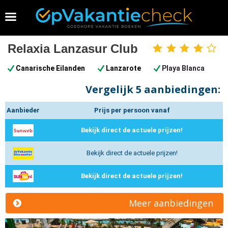
Vakantie 2026 boeken
Relaxia Lanzasur Club
4
sterren
Canarische Eilanden
Lanzarote
Playa Blanca
Vergelijk
5 aanbiedingen:
Aanbieder
Prijs per persoon vanaf
Bekijk direct de actuele prijzen!
Bekijk direct de actuele prijzen!
Bekijk direct de actuele prijzen!
Meer aanbiedingen