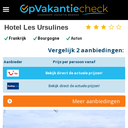
Vakantie 2026 boeken
Hotel Les Ursulines
3
sterren
Frankrijk
Bourgogne
Autun
Vergelijk
2 aanbiedingen:
Aanbieder
Prijs per persoon vanaf
Bekijk direct de actuele prijzen!
Bekijk direct de actuele prijzen!
Meer aanbiedingen
Previous
N