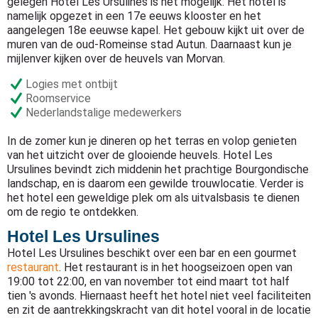
gelegen Hotel Les Ursulines is het mogelijk. Het hotel is
namelijk opgezet in een 17e eeuws klooster en het
aangelegen 18e eeuwse kapel. Het gebouw kijkt uit over de
muren van de oud-Romeinse stad Autun. Daarnaast kun je
mijlenver kijken over de heuvels van Morvan.
Logies met ontbijt
Roomservice
Nederlandstalige medewerkers
In de zomer kun je dineren op het terras en volop genieten
van het uitzicht over de glooiende heuvels. Hotel Les
Ursulines bevindt zich middenin het prachtige Bourgondische
landschap, en is daarom een gewilde trouwlocatie. Verder is
het hotel een geweldige plek om als uitvalsbasis te dienen
om de regio te ontdekken.
Hotel Les Ursulines
Hotel Les Ursulines beschikt over een bar en een gourmet
restaurant
. Het restaurant is in het hoogseizoen open van
19:00 tot 22:00, en van november tot eind maart tot half
tien 's avonds. Hiernaast heeft het hotel niet veel faciliteiten
en zit de aantrekkingskracht van dit hotel vooral in de locatie