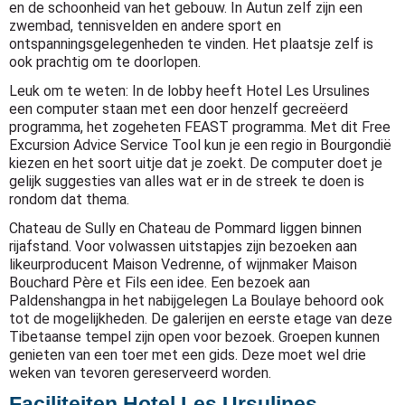
en de schoonheid van het gebouw. In Autun zelf zijn een
zwembad, tennisvelden en andere sport en
ontspanningsgelegenheden te vinden. Het plaatsje zelf is
ook prachtig om te doorlopen.
Leuk om te weten: In de lobby heeft Hotel Les Ursulines
een computer staan met een door henzelf gecreëerd
programma, het zogeheten FEAST programma. Met dit Free
Excursion Advice Service Tool kun je een regio in Bourgondië
kiezen en het soort uitje dat je zoekt. De computer doet je
gelijk suggesties van alles wat er in de streek te doen is
rondom dat thema.
Chateau de Sully en Chateau de Pommard liggen binnen
rijafstand. Voor volwassen uitstapjes zijn bezoeken aan
likeurproducent Maison Vedrenne, of wijnmaker Maison
Bouchard Père et Fils een idee. Een bezoek aan
Paldenshangpa in het nabijgelegen La Boulaye behoord ook
tot de mogelijkheden. De galerijen en eerste etage van deze
Tibetaanse tempel zijn open voor bezoek. Groepen kunnen
genieten van een toer met een gids. Deze moet wel drie
weken van tevoren gereserveerd worden.
Faciliteiten Hotel Les Ursulines