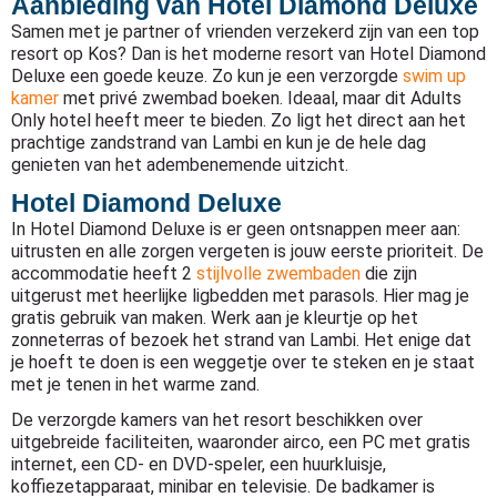
Aanbieding van Hotel Diamond Deluxe
Samen met je partner of vrienden verzekerd zijn van een top
resort op Kos? Dan is het moderne resort van Hotel Diamond
Deluxe een goede keuze. Zo kun je een verzorgde
swim up
kamer
met privé zwembad boeken. Ideaal, maar dit Adults
Only hotel heeft meer te bieden. Zo ligt het direct aan het
prachtige zandstrand van Lambi en kun je de hele dag
genieten van het adembenemende uitzicht.
Hotel Diamond Deluxe
In Hotel Diamond Deluxe is er geen ontsnappen meer aan:
uitrusten en alle zorgen vergeten is jouw eerste prioriteit. De
accommodatie heeft 2
stijlvolle zwembaden
die zijn
uitgerust met heerlijke ligbedden met parasols. Hier mag je
gratis gebruik van maken. Werk aan je kleurtje op het
zonneterras of bezoek het strand van Lambi. Het enige dat
je hoeft te doen is een weggetje over te steken en je staat
met je tenen in het warme zand.
De verzorgde kamers van het resort beschikken over
uitgebreide faciliteiten, waaronder airco, een PC met gratis
internet, een CD- en DVD-speler, een huurkluisje,
koffiezetapparaat, minibar en televisie. De badkamer is