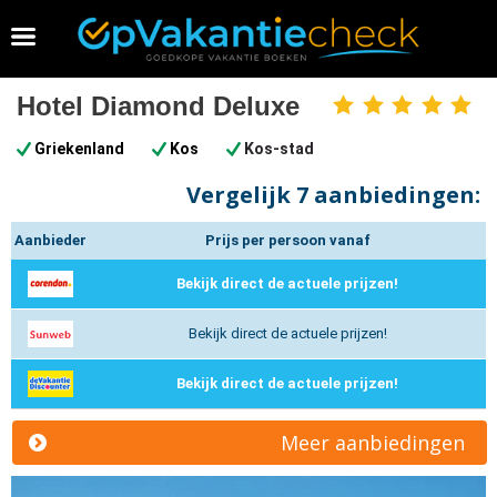
Vakantie 2026 boeken
Hotel Diamond Deluxe
5
sterren
Griekenland
Kos
Kos-stad
Vergelijk
7 aanbiedingen:
Aanbieder
Prijs per persoon vanaf
Bekijk direct de actuele prijzen!
Bekijk direct de actuele prijzen!
Bekijk direct de actuele prijzen!
Meer aanbiedingen