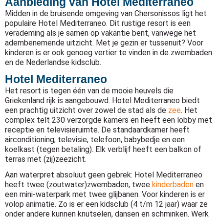
Aanbieding van Hotel Mediterraneo
Midden in de bruisende omgeving van Chersonissos ligt het
populaire Hotel Mediterraneo. Dit rustige resort is een
verademing als je samen op vakantie bent, vanwege het
adembenemende uitzicht. Met je gezin er tussenuit? Voor
kinderen is er ook genoeg vertier te vinden in de zwembaden
en de Nederlandse kidsclub.
Hotel Mediterraneo
Het resort is tegen één van de mooie heuvels die
Griekenland rijk is aangebouwd. Hotel Mediterraneo biedt
een prachtig uitzicht over zowel de stad als de
zee
. Het
complex telt 230 verzorgde kamers en heeft een lobby met
receptie en televisieruimte. De standaardkamer heeft
airconditioning, televisie, telefoon, babybedje en een
koelkast (tegen betaling). Elk verblijf heeft een balkon of
terras met (zij)zeezicht.
Aan waterpret absoluut geen gebrek: Hotel Mediterraneo
heeft twee (zoutwater)zwembaden, twee
kinderbaden
en
een mini-waterpark met twee glijbanen. Voor kinderen is er
volop animatie. Zo is er een kidsclub (4 t/m 12 jaar) waar ze
onder andere kunnen knutselen, dansen en schminken. Werk