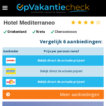
Vakantie 2026 boeken
Hotel Mediterraneo
4
sterren
Griekenland
Kreta
Chersonissos
Vergelijk
6 aanbiedingen:
Aanbieder
Prijs per persoon vanaf
Bekijk direct de actuele prijzen!
Bekijk direct de actuele prijzen!
Bekijk direct de actuele prijzen!
Meer aanbiedingen