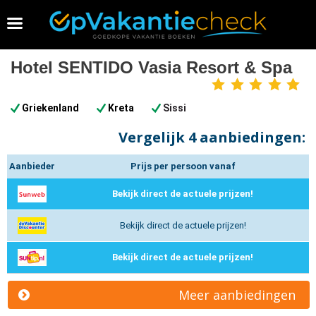
Vakantie 2026 boeken
Hotel SENTIDO Vasia Resort & Spa
5
sterren
Griekenland
Kreta
Sissi
Vergelijk
4 aanbiedingen:
Aanbieder
Prijs per persoon vanaf
Bekijk direct de actuele prijzen!
Bekijk direct de actuele prijzen!
Bekijk direct de actuele prijzen!
Meer aanbiedingen