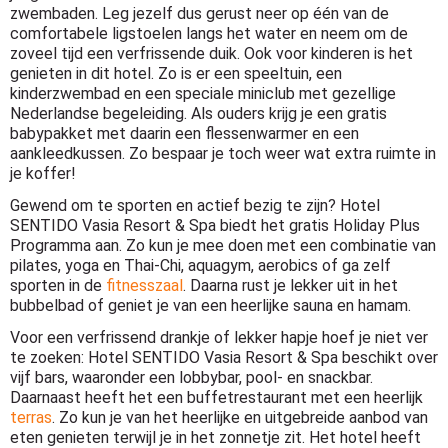
zwembaden. Leg jezelf dus gerust neer op één van de
comfortabele ligstoelen langs het water en neem om de
zoveel tijd een verfrissende duik. Ook voor kinderen is het
genieten in dit hotel. Zo is er een speeltuin, een
kinderzwembad en een speciale miniclub met gezellige
Nederlandse begeleiding. Als ouders krijg je een gratis
babypakket met daarin een flessenwarmer en een
aankleedkussen. Zo bespaar je toch weer wat extra ruimte in
je koffer!
Gewend om te sporten en actief bezig te zijn? Hotel
SENTIDO Vasia Resort & Spa biedt het gratis Holiday Plus
Programma aan. Zo kun je mee doen met een combinatie van
pilates, yoga en Thai-Chi, aquagym, aerobics of ga zelf
sporten in de
fitnesszaal
. Daarna rust je lekker uit in het
bubbelbad of geniet je van een heerlijke sauna en hamam.
Voor een verfrissend drankje of lekker hapje hoef je niet ver
te zoeken: Hotel SENTIDO Vasia Resort & Spa beschikt over
vijf bars, waaronder een lobbybar, pool- en snackbar.
Daarnaast heeft het een buffetrestaurant met een heerlijk
terras
. Zo kun je van het heerlijke en uitgebreide aanbod van
eten genieten terwijl je in het zonnetje zit. Het hotel heeft