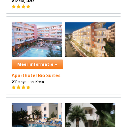
Malia, Kreta
4
sterren
Meer informatie »
Aparthotel Bio Suites
Rethymnon, Kreta
4
sterren