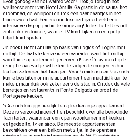
Even genoeg van het warme weer? Trek je terug in het
wellnesscenter van Hotel Antilia. Ga gratis in de sauna, het
stoombad, de whirlpool en trek een paar baantjes in het
binnenzwembad. Een enorme luxe na bijvoorbeeld een
intensieve dag op pad in de omgeving! In het hotel bevindt
zich ook een lounge, waar je TV kunt kijken en een potje
biljart kunt spelen.
Je boekt Hotel Antillia op basis van Logies of Logies met
ontbijt. De laatste keuze is een aanrader, want het ontbijt
wordt in je appartement geserveerd! Geef 's avonds bij de
receptie aan wat je wilt eten de volgende morgen en hoe
laat en ze komen het brengen. Voor 's middags en 's avonds
kun je besluiten om in je appartement een maaltijd klaar te
maken, maar duik ook zeker eens de stad in. Ontdek de vele
barretjes en restaurants in Ponta Delgada en proef de
Portugese keuken.
's Avonds kun jij je heerlijk terugtrekken in je appartement.
Deze is verzorgd ingericht en beschikt over alle benodigde
faciliteiten, waaronder een open woonkamer met keuken,
eetgedeelte, tv en airco. De meeste appartementen
beschikken over een balkon met zitje. In de openbare