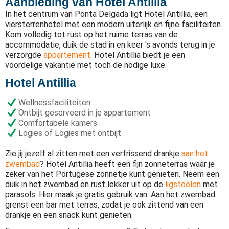
Aanbieding van Hotel Antillia
In het centrum van Ponta Delgada ligt Hotel Antillia, een
viersterrenhotel met een modern uiterlijk en fijne faciliteiten.
Kom volledig tot rust op het ruime terras van de
accommodatie, duik de stad in en keer 's avonds terug in je
verzorgde
appartement
. Hotel Antillia biedt je een
voordelige vakantie met toch de nodige luxe.
Hotel Antillia
Wellnessfaciliteiten
Ontbijt geserveerd in je appartement
Comfortabele kamers
Logies of Logies met ontbijt
Zie jij jezelf al zitten met een verfrissend drankje
aan het
zwembad
? Hotel Antillia heeft een fijn zonneterras waar je
zeker van het Portugese zonnetje kunt genieten. Neem een
duik in het zwembad en rust lekker uit op de
ligstoelen
met
parasols. Hier maak je gratis gebruik van. Aan het zwembad
grenst een bar met terras, zodat je ook zittend van een
drankje en een snack kunt genieten.