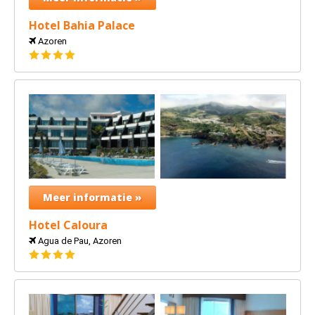
Hotel Bahia Palace
Azoren
4
sterren
Meer informatie »
Hotel Caloura
Agua de Pau, Azoren
4
sterren