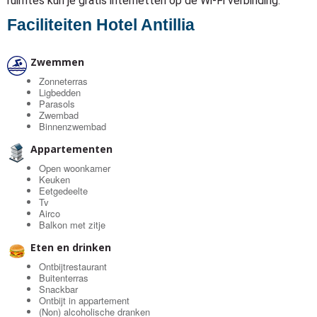
ruimtes kun je gratis internetten op de Wi-Fi verbinding.
Faciliteiten Hotel Antillia
Zwemmen
Zonneterras
Ligbedden
Parasols
Zwembad
Binnenzwembad
Appartementen
Open woonkamer
Keuken
Eetgedeelte
Tv
Airco
Balkon met zitje
Eten en drinken
Ontbijtrestaurant
Buitenterras
Snackbar
Ontbijt in appartement
(Non) alcoholische dranken