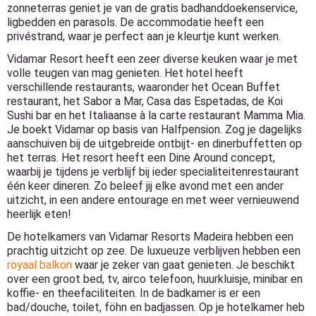
zonneterras geniet je van de gratis badhanddoekenservice,
ligbedden en parasols. De accommodatie heeft een
privéstrand, waar je perfect aan je kleurtje kunt werken.
Vidamar Resort heeft een zeer diverse keuken waar je met
volle teugen van mag genieten. Het hotel heeft
verschillende restaurants, waaronder het Ocean Buffet
restaurant, het Sabor a Mar, Casa das Espetadas, de Koi
Sushi bar en het Italiaanse à la carte restaurant Mamma Mia.
Je boekt Vidamar op basis van Halfpension. Zog je dagelijks
aanschuiven bij de uitgebreide ontbijt- en dinerbuffetten op
het terras. Het resort heeft een Dine Around concept,
waarbij je tijdens je verblijf bij ieder specialiteitenrestaurant
één keer dineren. Zo beleef jij elke avond met een ander
uitzicht, in een andere entourage en met weer vernieuwend
heerlijk eten!
De hotelkamers van Vidamar Resorts Madeira hebben een
prachtig uitzicht op zee. De luxueuze verblijven hebben een
royaal balkon
waar je zeker van gaat genieten. Je beschikt
over een groot bed, tv, airco telefoon, huurkluisje, minibar en
koffie- en theefaciliteiten. In de badkamer is er een
bad/douche, toilet, föhn en badjassen. Op je hotelkamer heb