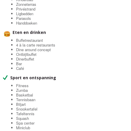
Zonneterras
Privéstrand
Ligbedden
Parasols
Handdoeken
Eten en drinken
Buffetrestaurant
4 à la carte restaurants
Dine around concept
Ontbijtbuffet
Dinerbuffet
Bar
Café
Sport en ontspanning
Fitness
Zumba
Basketbal
Tennisbaan
Biljart
Snookertafel
Tafeltennis
Squash
Spa center
Miniclub