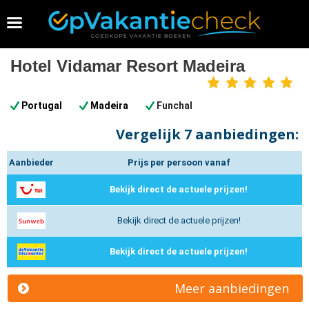
Vakantie 2026 boeken
Hotel Vidamar Resort Madeira
5
sterren
Portugal
Madeira
Funchal
Vergelijk
7 aanbiedingen:
Aanbieder
Prijs per persoon vanaf
Bekijk direct de actuele prijzen!
Bekijk direct de actuele prijzen!
Bekijk direct de actuele prijzen!
Meer aanbiedingen