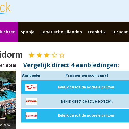
luchten
Spanje
Canarische Eilanden
Frankrijk
Curacao
nidorm
3
sterren
Vergelijk
direct
4 aanbiedingen:
enidorm
Aanbieder
Prijs per persoon vanaf
Bekijk direct de actuele prijzen!
Bekijk direct de actuele prijzen!
Bekijk direct de actuele prijzen!
o's »