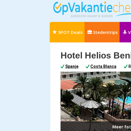
SPOT Deals
Stedentrips
V
Hotel Helios Be
Spanje
Costa Blanca
B
Meer fot