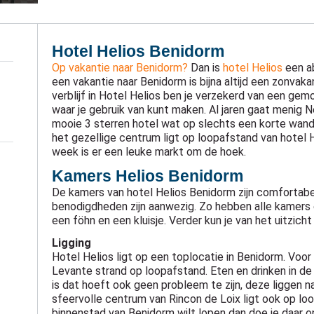
Hotel Helios Benidorm
Op vakantie naar Benidorm?
Dan is
hotel Helios
een ab
een vakantie naar Benidorm is bijna altijd een zonvaka
verblijf in Hotel Helios ben je verzekerd van een gemo
waar je gebruik van kunt maken. Al jaren gaat menig N
mooie 3 sterren hotel wat op slechts een korte wande
het gezellige centrum ligt op loopafstand van hotel
week is er een leuke markt om de hoek.
Kamers Helios Benidorm
De kamers van hotel Helios Benidorm zijn comfortabel 
benodigdheden zijn aanwezig. Zo hebben alle kamers 
een föhn en een kluisje. Verder kun je van het uitzicht
Ligging
Hotel Helios ligt op een toplocatie in Benidorm. Voor
Levante strand op loopafstand. Eten en drinken in de
is dat hoeft ook geen probleem te zijn, deze liggen n
sfeervolle centrum van Rincon de Loix ligt ook op loo
binnenstad van Benidorm wilt lopen dan doe je daar 