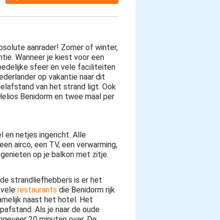
solute aanrader! Zomer of winter,
ntie. Wanneer je kiest voor een
edelijke sfeer en vele faciliteiten
ederlander op vakantie naar dit
lafstand van het strand ligt. Ook
 Helios Benidorm en twee maal per
en netjes ingericht. Alle
een airco, een TV, een verwarming,
 genieten op je balkon met zitje.
 de strandliefhebbers is er het
 vele
restaurants
die Benidorm rijk
amelijk naast het hotel. Het
pafstand. Als je naar de oude
ongeveer 20 minuten over. De