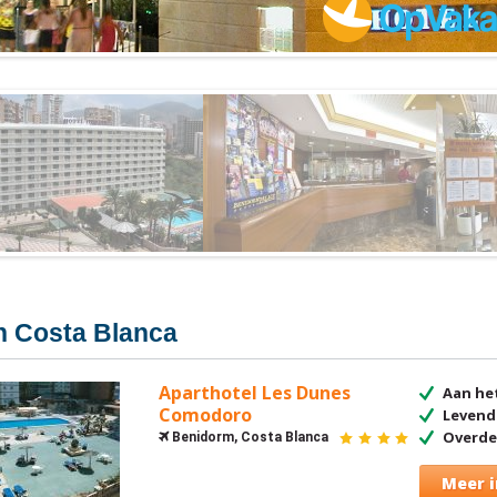
n Costa Blanca
Aparthotel Les Dunes
Aan he
Comodoro
Levend
Overde
Benidorm, Costa Blanca
4
sterren
Meer i