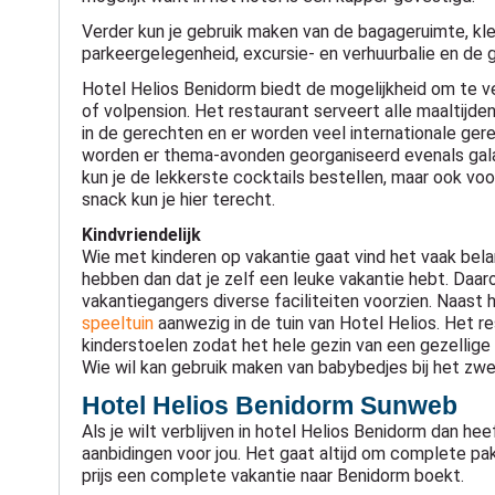
Verder kun je gebruik maken van de bagageruimte, kle
parkeergelegenheid, excursie- en verhuurbalie en de g
Hotel Helios Benidorm biedt de mogelijkheid om te ve
of volpension. Het restaurant serveert alle maaltijden 
in de gerechten en er worden veel internationale ge
worden er thema-avonden georganiseerd evenals gala
kun je de lekkerste cocktails bestellen, maar ook voo
snack kun je hier terecht.
Kindvriendelijk
Wie met kinderen op vakantie gaat vind het vaak belan
hebben dan dat je zelf een leuke vakantie hebt. Daaro
vakantiegangers diverse faciliteiten voorzien. Naast 
speeltuin
aanwezig in de tuin van Hotel Helios. Het re
kinderstoelen zodat het hele gezin van een gezellige 
Wie wil kan gebruik maken van babybedjes bij het zw
Hotel Helios Benidorm Sunweb
Als je wilt verblijven in hotel Helios Benidorm dan 
aanbidingen voor jou. Het gaat altijd om complete pak
prijs een complete vakantie naar Benidorm boekt.