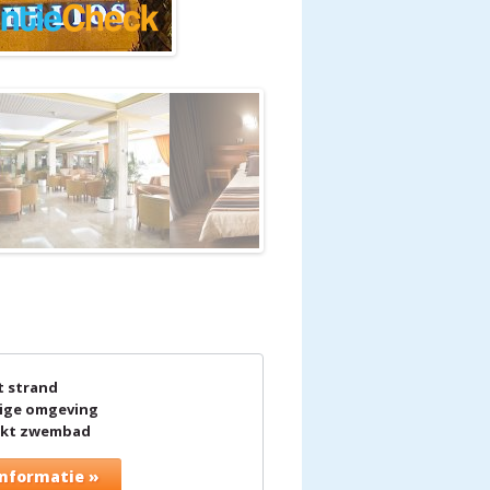
t strand
ige omgeving
kt zwembad
nformatie »