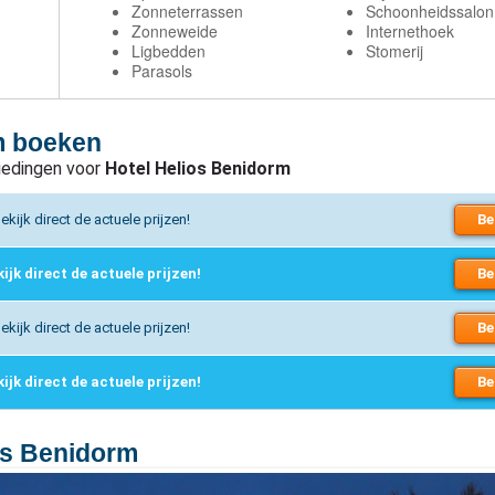
Zonneterrassen
Schoonheidssalon
Zonneweide
Internethoek
Ligbedden
Stomerij
Parasols
m boeken
biedingen voor
Hotel Helios Benidorm
ekijk direct de actuele prijzen!
Be
kijk direct de actuele prijzen!
Be
ekijk direct de actuele prijzen!
Be
kijk direct de actuele prijzen!
Be
os Benidorm