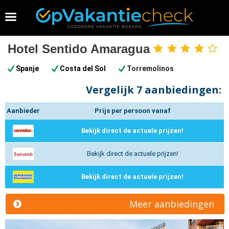
Vakantie 2026 boeken
Hotel Sentido Amaragua
4
sterren
Spanje
Costa del Sol
Torremolinos
Vergelijk
7 aanbiedingen:
Aanbieder
Prijs per persoon vanaf
Bekijk direct de actuele prijzen!
Bekijk direct de actuele prijzen!
Bekijk direct de actuele prijzen!
Meer aanbiedingen