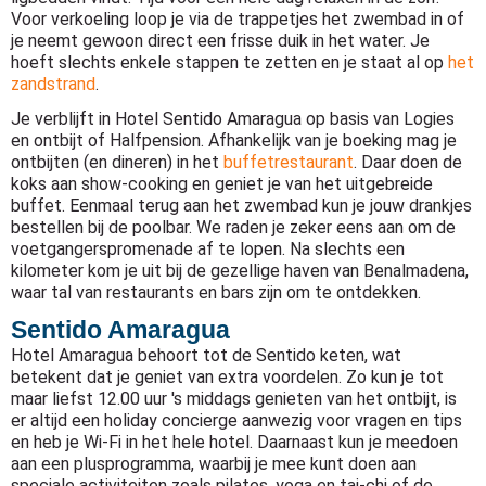
Voor verkoeling loop je via de trappetjes het zwembad in of
je neemt gewoon direct een frisse duik in het water. Je
hoeft slechts enkele stappen te zetten en je staat al op
het
zandstrand
.
Je verblijft in Hotel Sentido Amaragua op basis van Logies
en ontbijt of Halfpension. Afhankelijk van je boeking mag je
ontbijten (en dineren) in het
buffetrestaurant
. Daar doen de
koks aan show-cooking en geniet je van het uitgebreide
buffet. Eenmaal terug aan het zwembad kun je jouw drankjes
bestellen bij de poolbar. We raden je zeker eens aan om de
voetgangerspromenade af te lopen. Na slechts een
kilometer kom je uit bij de gezellige haven van Benalmadena,
waar tal van restaurants en bars zijn om te ontdekken.
Sentido Amaragua
Hotel Amaragua behoort tot de Sentido keten, wat
betekent dat je geniet van extra voordelen. Zo kun je tot
maar liefst 12.00 uur 's middags genieten van het ontbijt, is
er altijd een holiday concierge aanwezig voor vragen en tips
en heb je Wi-Fi in het hele hotel. Daarnaast kun je meedoen
aan een plusprogramma, waarbij je mee kunt doen aan
speciale activiteiten zoals pilates, yoga en tai-chi of de