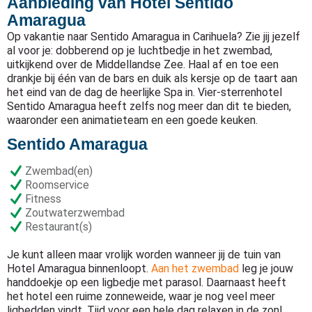
Aanbieding van Hotel Sentido
Amaragua
Op vakantie naar Sentido Amaragua in Carihuela? Zie jij jezelf
al voor je: dobberend op je luchtbedje in het zwembad,
uitkijkend over de Middellandse Zee. Haal af en toe een
drankje bij één van de bars en duik als kersje op de taart aan
het eind van de dag de heerlijke Spa in. Vier-sterrenhotel
Sentido Amaragua heeft zelfs nog meer dan dit te bieden,
waaronder een animatieteam en een goede keuken.
Sentido Amaragua
Zwembad(en)
Roomservice
Fitness
Zoutwaterzwembad
Restaurant(s)
Je kunt alleen maar vrolijk worden wanneer jij de tuin van
Hotel Amaragua binnenloopt.
Aan het zwembad
leg je jouw
handdoekje op een ligbedje met parasol. Daarnaast heeft
het hotel een ruime zonneweide, waar je nog veel meer
ligbedden vindt. Tijd voor een hele dag relaxen in de zon!