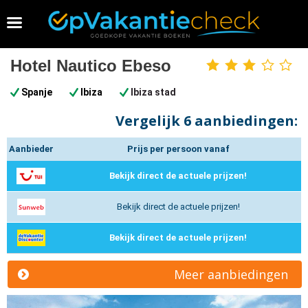
Vakantie 2026 boeken
Hotel Nautico Ebeso
3
sterren
Spanje
Ibiza
Ibiza stad
Vergelijk
6 aanbiedingen:
Aanbieder
Prijs per persoon vanaf
Bekijk direct de actuele prijzen!
Bekijk direct de actuele prijzen!
Bekijk direct de actuele prijzen!
Meer aanbiedingen