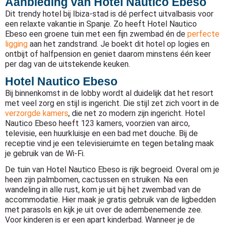
Aanbieding van Hotel Nautico Ebeso
Dit trendy hotel bij Ibiza-stad is dé perfect uitvalbasis voor
een relaxte vakantie in Spanje. Zo heeft Hotel Nautico
Ebeso een groene tuin met een fijn zwembad én de
perfecte
ligging
aan het zandstrand. Je boekt dit hotel op logies en
ontbijt of halfpension en geniet daarom minstens één keer
per dag van de uitstekende keuken.
Hotel Nautico Ebeso
Bij binnenkomst in de lobby wordt al duidelijk dat het resort
met veel zorg en stijl is ingericht. Die stijl zet zich voort in de
verzorgde kamers
, die net zo modern zijn ingericht. Hotel
Nautico Ebeso heeft 123 kamers, voorzien van airco,
televisie, een huurkluisje en een bad met douche. Bij de
receptie vind je een televisieruimte en tegen betaling maak
je gebruik van de Wi-Fi.
De tuin van Hotel Nautico Ebeso is rijk begroeid. Overal om je
heen zijn palmbomen, cactussen en struiken. Na een
wandeling in alle rust, kom je uit bij het zwembad van de
accommodatie. Hier maak je gratis gebruik van de ligbedden
met parasols en kijk je uit over de adembenemende zee.
Voor kinderen is er een apart kinderbad. Wanneer je de