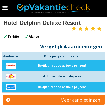
Vakantie 2026 boeken
Hotel Delphin Deluxe Resort
5
sterren
Turkije
Alanya
Vergelijk
4 aanbiedingen:
Aanbieder
Prijs per persoon vanaf
Bekijk direct de actuele prijzen!
Bekijk direct de actuele prijzen!
Bekijk direct de actuele prijzen!
Meer aanbiedingen