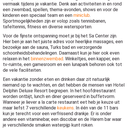
vermaak tijdens je vakantie. Denk aan activiteiten in en rond
een zwembad, spellen, thema-avonden, shows en voor de
kinderen een speciaal team en een
miniclub
.
Sportmogelijkheden zijn er volop zoals tennisbanen,
tafeltennis, fitness en diverse watersporten.
Voor de fijnste ontspanning moet je bij het Sa Center zijn.
Hier ben je aan het juiste adres voor heerlijke massages, een
bezoekje aan de sauna, Turks bad en verzorgende
schoonheidsbehandelingen. Daarnaast kun je hier ook even
relaxen in het
binnenzwembad
. Winkeltjes, een kapper, een
tv-ruimte, een gamesroom en een lunapark behoren ook tot
de vele faciliteiten.
Een vakantie zonder eten en drinken daar zit natuurlijk
niemand op te wachten, en dat hebben de mensen van Hotel
Delphin Deluxe Resort begrepen. In het hoofdrestaurant
worden ontbijt, lunch en diner geserveerd in buffetvorm.
Wanneer je liever a la carte restaurant eet heb je keuze uit
maar liefst 7 verschillende
keukens
. In één van de 11 bars
kun je terecht voor een verfrissend drankje. Er is onder
andere een vitaminebar, een discobar en de Harem bar waar
je verschillende smaken waterpijp kunt roken.