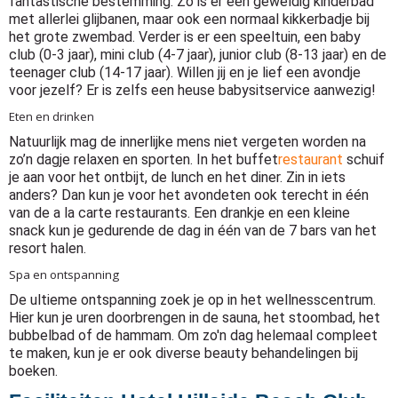
fantastische bestemming. Zo is er een geweldig kinderbad
met allerlei glijbanen, maar ook een normaal kikkerbadje bij
het grote zwembad. Verder is er een speeltuin, een baby
club (0-3 jaar), mini club (4-7 jaar), junior club (8-13 jaar) en de
teenager club (14-17 jaar). Willen jij en je lief een avondje
voor jezelf? Er is zelfs een heuse babysitservice aanwezig!
Eten en drinken
Natuurlijk mag de innerlijke mens niet vergeten worden na
zo’n dagje relaxen en sporten. In het buffet
restaurant
schuif
je aan voor het ontbijt, de lunch en het diner. Zin in iets
anders? Dan kun je voor het avondeten ook terecht in één
van de a la carte restaurants. Een drankje en een kleine
snack kun je gedurende de dag in één van de 7 bars van het
resort halen.
Spa en ontspanning
De ultieme ontspanning zoek je op in het wellnesscentrum.
Hier kun je uren doorbrengen in de sauna, het stoombad, het
bubbelbad of de hammam. Om zo'n dag helemaal compleet
te maken, kun je er ook diverse beauty behandelingen bij
boeken.