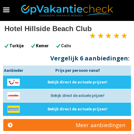
Vakantie 2026 boeken
Hotel Hillside Beach Club
5
sterren
Turkije
Kemer
Calis
Vergelijk
6 aanbiedingen:
Aanbieder
Prijs per persoon vanaf
Bekijk direct de actuele prijzen!
Bekijk direct de actuele prijzen!
Bekijk direct de actuele prijzen!
Meer aanbiedingen