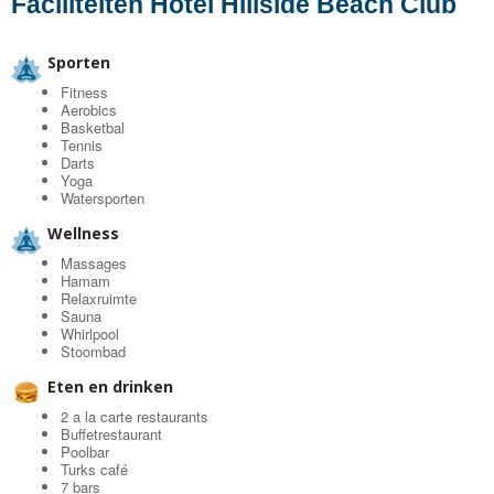
Faciliteiten Hotel Hillside Beach Club
Sporten
Fitness
Aerobics
Basketbal
Tennis
Darts
Yoga
Watersporten
Wellness
Massages
Hamam
Relaxruimte
Sauna
Whirlpool
Stoombad
Eten en drinken
2 a la carte restaurants
Buffetrestaurant
Poolbar
Turks café
7 bars