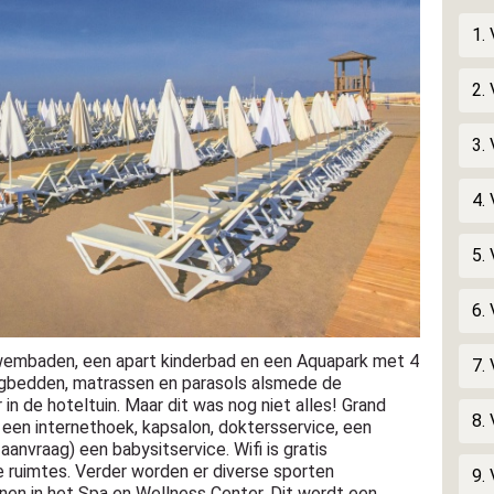
1.
2.
3.
4.
5.
6. 
 zwembaden, een apart kinderbad en een Aquapark met 4
7.
 ligbedden, matrassen en parasols alsmede de
n de hoteltuin. Maar dit was nog niet alles! Grand
8.
een internethoek, kapsalon, doktersservice, een
aanvraag) een babysitservice. Wifi is gratis
e ruimtes. Verder worden er diverse sporten
9.
nen in het Spa en Wellness Center. Dit wordt een