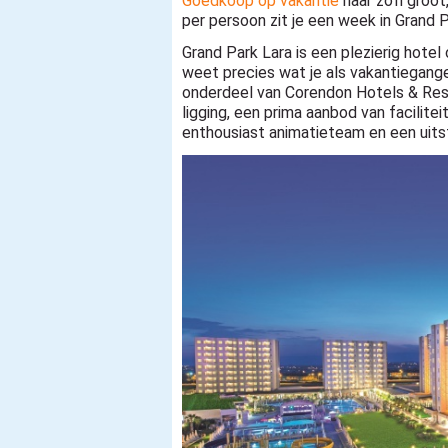
Goedkoop op vakantie
naar zo'n groot,
per persoon zit je een week in Grand Pa
Grand Park Lara is een plezierig hote
weet precies wat je als vakantieganger 
onderdeel van Corendon Hotels & Res
ligging, een prima aanbod van facilit
enthousiast animatieteam en een uit