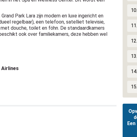
10
Grand Park Lara zijn modern en luxe ingericht en
dueel regelbaar), een telefoon, satelliet televisie,
11
er met douche, toilet en föhn. De standaardkamers
beschikt ook over familiekamers, deze hebben wel
12
13
Airlines
14
15
Opv
d
Een