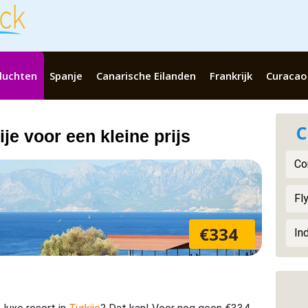
luchten
Spanje
Canarische Eilanden
Frankrijk
Curacao
C
ije voor een kleine prijs
Co
Fly
€334
In