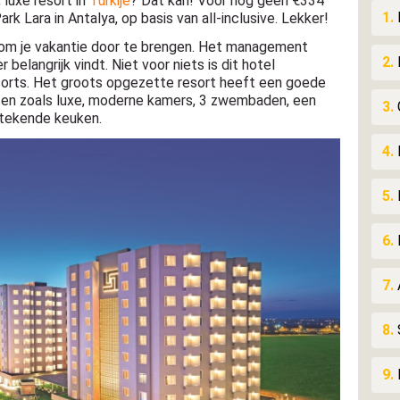
 luxe resort in
Turkije
? Dat kan! Voor nog geen €334
1.
rk Lara in Antalya, op basis van all-inclusive. Lekker!
l om je vakantie door te brengen. Het management
2.
belangrijk vindt. Niet voor niets is dit hotel
orts. Het groots opgezette resort heeft een goede
eiten zoals luxe, moderne kamers, 3 zwembaden, een
3.
stekende keuken.
4.
5.
6.
E
7.
8.
9.