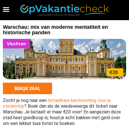
Vakantie 2026 boeken
Warschau: mix van moderne mentaliteit en
historische panden
Vluchten
€20
BEKIJK
DEAL
Zocht je nog naar een
betaalbare bestemming voor je
stedentrip
? Boek dan als de wiedeweerga dit ticket naar
Warschau. Je betaalt er maar €20 voor! En aangezien deze
stad heel goedkoop is, houd je echt bakken met geld over
om een lekker luxe hotel te boeken.