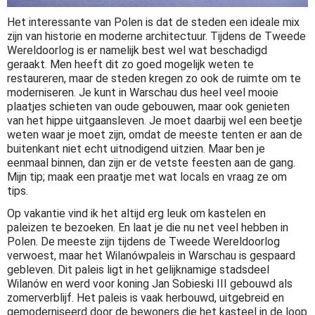
Het interessante van Polen is dat de steden een ideale mix
zijn van historie en moderne architectuur. Tijdens de Tweede
Wereldoorlog is er namelijk best wel wat beschadigd
geraakt. Men heeft dit zo goed mogelijk weten te
restaureren, maar de steden kregen zo ook de ruimte om te
moderniseren. Je kunt in Warschau dus heel veel mooie
plaatjes schieten van oude gebouwen, maar ook genieten
van het hippe uitgaansleven. Je moet daarbij wel een beetje
weten waar je moet zijn, omdat de meeste tenten er aan de
buitenkant niet echt uitnodigend uitzien. Maar ben je
eenmaal binnen, dan zijn er de vetste feesten aan de gang.
Mijn tip; maak een praatje met wat locals en vraag ze om
tips.
Op vakantie vind ik het altijd erg leuk om kastelen en
paleizen te bezoeken. En laat je die nu net veel hebben in
Polen. De meeste zijn tijdens de Tweede Wereldoorlog
verwoest, maar het Wilanówpaleis in Warschau is gespaard
gebleven. Dit paleis ligt in het gelijknamige stadsdeel
Wilanów en werd voor koning Jan Sobieski III gebouwd als
zomerverblijf. Het paleis is vaak herbouwd, uitgebreid en
gemoderniseerd door de bewoners die het kasteel in de loop