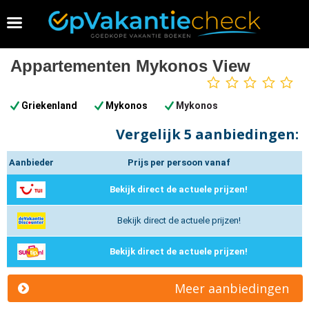
Vakantie 2026 boeken
Appartementen Mykonos View
0
sterren
Griekenland
Mykonos
Mykonos
Vergelijk
5 aanbiedingen:
Aanbieder
Prijs per persoon vanaf
Bekijk direct de actuele prijzen!
Bekijk direct de actuele prijzen!
Bekijk direct de actuele prijzen!
Meer aanbiedingen