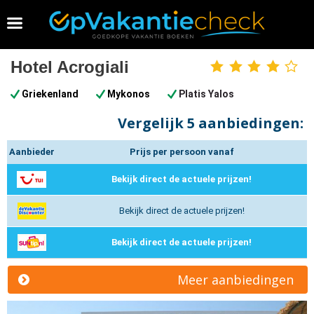
Vakantie 2026 boeken
Hotel Acrogiali
4
sterren
Griekenland
Mykonos
Platis Yalos
Vergelijk
5 aanbiedingen:
Aanbieder
Prijs per persoon vanaf
Bekijk direct de actuele prijzen!
Bekijk direct de actuele prijzen!
Bekijk direct de actuele prijzen!
Meer aanbiedingen