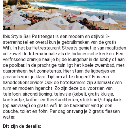
Ibis Style Bali Petitenget is een modern en stijlvol 3-
sterrenhotel en overal kun je gebruikmaken van de gratis
WiFi. In het buffetrestaurant Streats geniet je van maaltijden
uit zowel de Internationale als de Indonesische keuken. Een
verfrissend drankje haal je bij de loungebar in de lobby of aan
de poolbar. In de prachtige tuin ligt het koele zwembad, met
daaromheen het zonneterras. Hier staan de ligbedjes en
parasols voor je klaar. Tijd om af te drogen? Er is een
handdoekenservice! Ook de hotelkamers zijn allemaal even
ruim en modern ingericht. Zo zijn deze o.a. voorzien van
telefoon, airconditioning, televisie (kabel), gratis kluisje,
koelkastje, koffie- en theefaciliteiten, strijkbout/strijkplank
(op aanvraag) en gratis wifi. In de badkamer vind je een
douche, toilet en föhn. Per dag ontvang je 2 gratis flessen
water.
Dit zijn de details: