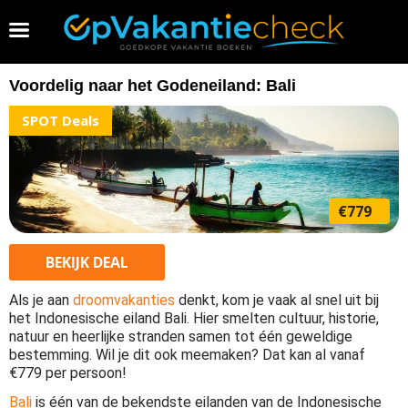
Vakantie 2026 boeken
Voordelig naar het Godeneiland: Bali
SPOT Deals
€779
BEKIJK
DEAL
Als je aan
droomvakanties
denkt, kom je vaak al snel uit bij
het Indonesische eiland Bali. Hier smelten cultuur, historie,
natuur en heerlijke stranden samen tot één geweldige
bestemming. Wil je dit ook meemaken? Dat kan al vanaf
€779 per persoon!
Bali
is één van de bekendste eilanden van de Indonesische