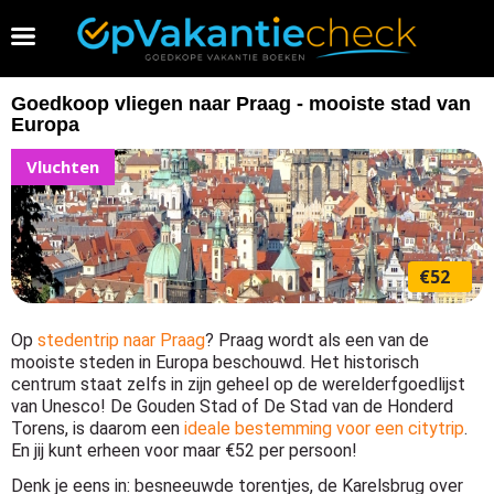
Vakantie 2026 boeken
Goedkoop vliegen naar Praag - mooiste stad van
Europa
Vluchten
€52
Op
stedentrip naar Praag
? Praag wordt als een van de
mooiste steden in Europa beschouwd. Het historisch
centrum staat zelfs in zijn geheel op de werelderfgoedlijst
van Unesco! De Gouden Stad of De Stad van de Honderd
Torens, is daarom een
ideale bestemming voor een citytrip
.
En jij kunt erheen voor maar €52 per persoon!
Denk je eens in: besneeuwde torentjes, de Karelsbrug over