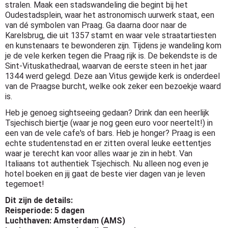
stralen. Maak een stadswandeling die begint bij het
Oudestadsplein, waar het astronomisch uurwerk staat, een
van dé symbolen van Praag. Ga daarna door naar de
Karelsbrug, die uit 1357 stamt en waar vele straatartiesten
en kunstenaars te bewonderen zijn. Tijdens je wandeling kom
je de vele kerken tegen die Praag rijk is. De bekendste is de
Sint-Vituskathedraal, waarvan de eerste steen in het jaar
1344 werd gelegd. Deze aan Vitus gewijde kerk is onderdeel
van de Praagse burcht, welke ook zeker een bezoekje waard
is.
Heb je genoeg sightseeing gedaan? Drink dan een heerlijk
Tsjechisch biertje (waar je nog geen euro voor neertelt!) in
een van de vele cafe's of bars. Heb je honger? Praag is een
echte studentenstad en er zitten overal leuke eettentjes
waar je terecht kan voor alles waar je zin in hebt. Van
Italiaans tot authentiek Tsjechisch. Nu alleen nog even je
hotel boeken en jij gaat de beste vier dagen van je leven
tegemoet!
Dit zijn de details:
Reisperiode: 5 dagen
Luchthaven: Amsterdam (AMS)