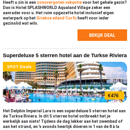
Heeft u zin in een
zonovergoten vakantie
voor het gehele gezin?
Dan is Hotel SPLASHWORLD Aqualand Village zeker een
aanrader voor u. Het ruim opgezette hotel inclusief eigen
waterpark op het
Griekse eiland Corfu
heeft voor ieder
gezinslid wat wils.
BEKIJK
DEAL
Superdeluxe 5 sterren hotel aan de Turkse Riviera
SPOT Deals
€476
Het Delphin Imperial Lara is een superdeluxe 5 sterren hotel aan
de Turkse Riviera. In dit 5 sterren hotel ontbreekt het je
werkelijk aan niets! Tijdens de dag lekker aan het zwembad of
aan het strand, en 's avonds heerlijk dineren in 1 van de 8 à la