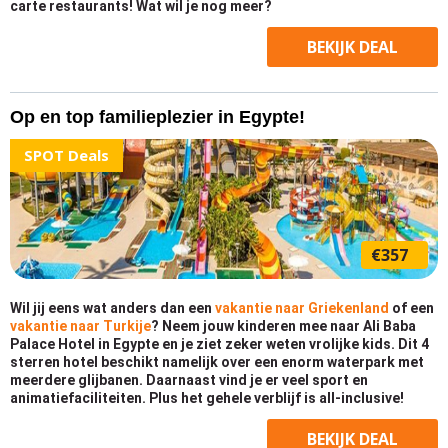
carte restaurants! Wat wil je nog meer?
BEKIJK
DEAL
Op en top familieplezier in Egypte!
SPOT Deals
€357
Wil jij eens wat anders dan een
vakantie naar Griekenland
of een
vakantie naar Turkije
? Neem jouw kinderen mee naar Ali Baba
Palace Hotel in Egypte en je ziet zeker weten vrolijke kids. Dit 4
sterren hotel beschikt namelijk over een enorm waterpark met
meerdere glijbanen. Daarnaast vind je er veel sport en
animatiefaciliteiten. Plus het gehele verblijf is all-inclusive!
BEKIJK
DEAL