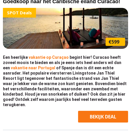
Goedkoop naar het Caribische eiland Curacao!
SPOT Deals
€599
Een heerlijke
vakantie op Curaçao
begint hier! Curacao heeft
zoveel moois te bieden en als je eens iets heel anders wil dan
een
vakantie naar Portugal
of Spanje dan is dit een echte
aanrader. Het populaire viersterren Livingstone Jan Thiel
Resort ligt tegenover het fantastische strand van Jan Thiel
waar je lekker van de warme zon kunt genieten. Bovendien biedt
het verschillende faciliteiten, waaronder een zwembad met
kinderbad. Houd je van snorkelen of duiken? Ook dan zit je hier
goed! Ontdek zelf waarom jaarlijks heel veel tevreden gasten
terugkeren.
BEKIJK
DEAL